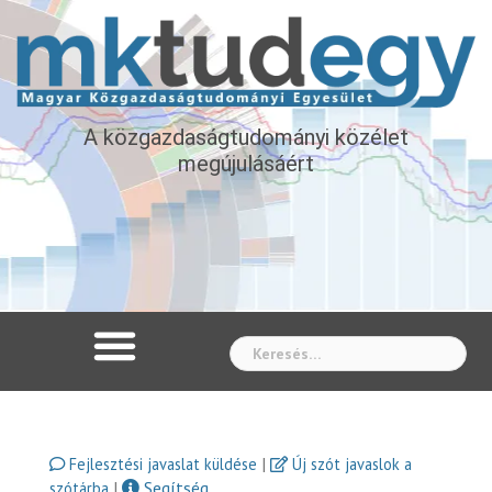
A közgazdaságtudományi közélet
megújulásáért
Whe
|
Fejlesztési javaslat küldése
Új szót javaslok a
|
Segítség
szótárba