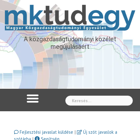
A közgazdaságtudományi közélet
megújulásáért
Whe
|
Fejlesztési javaslat küldése
Új szót javaslok a
|
Segítség
szótárba