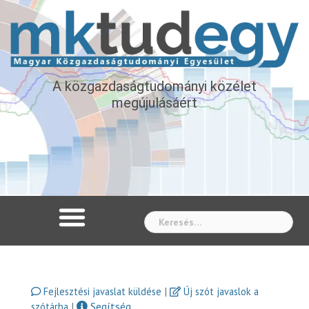
A közgazdaságtudományi közélet
megújulásáért
Whe
|
Fejlesztési javaslat küldése
Új szót javaslok a
|
Segítség
szótárba