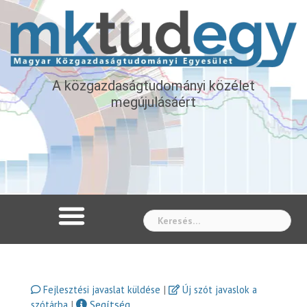
A közgazdaságtudományi közélet
megújulásáért
Whe
|
Fejlesztési javaslat küldése
Új szót javaslok a
|
Segítség
szótárba