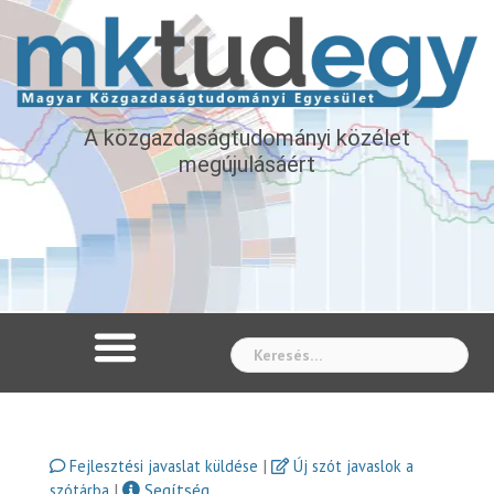
A közgazdaságtudományi közélet
megújulásáért
Whe
|
Fejlesztési javaslat küldése
Új szót javaslok a
|
Segítség
szótárba