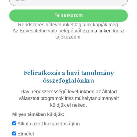
Feliratkozom
Rendszeres hírlevelünket tagjaink kapják meg.
Az Egyesületbe való belépésről
ezen a linken
tudsz
tájékozódni.
Feliratkozás a havi tanulmány
összefoglalónkra
Havi rendszerességű levelünkben az általad
választott programok friss műhelytanulmányait
küldjük el neked.
Milyen témában küldjük:
Alkalmazott közgazdaságtan
Elmélet