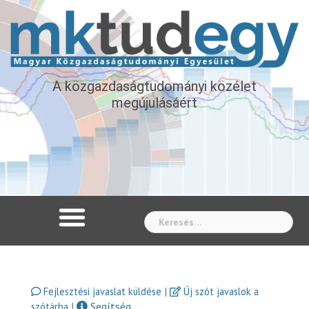
A közgazdaságtudományi közélet
megújulásáért
Whe
|
Fejlesztési javaslat küldése
Új szót javaslok a
|
Segítség
szótárba