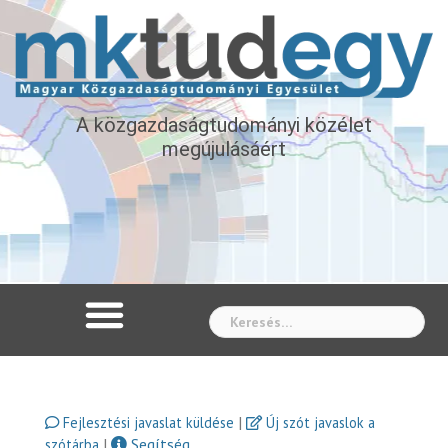
A közgazdaságtudományi közélet
megújulásáért
Whe
|
Fejlesztési javaslat küldése
Új szót javaslok a
|
Segítség
szótárba