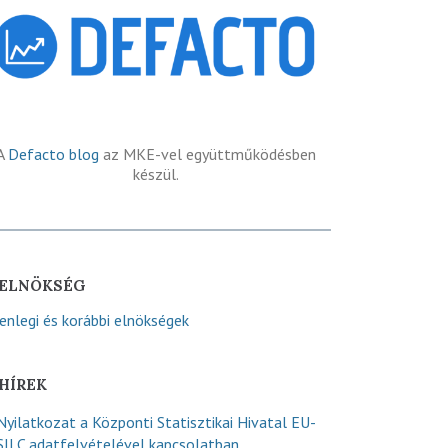
A
Defacto blog
az MKE-vel együttműködésben
készül.
ELNÖKSÉG
lenlegi és korábbi elnökségek
HÍREK
Nyilatkozat a Központi Statisztikai Hivatal EU-
SILC adatfelvételével kapcsolatban