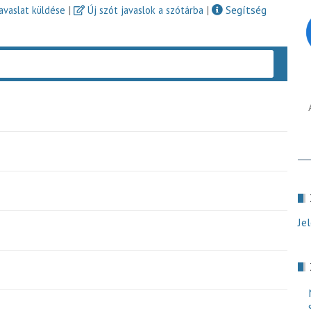
|
|
Segítség
javaslat küldése
Új szót javaslok a szótárba
Keres
Je