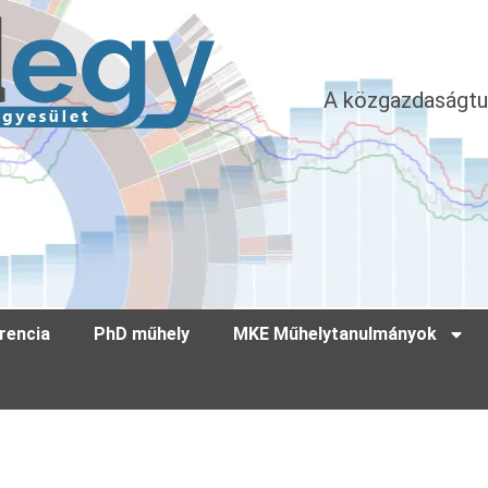
A közgazdaságtu
rencia
PhD műhely
MKE Műhelytanulmányok