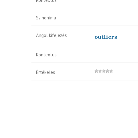
Kontextus
Szinoníma
Angol kifejezés
outliers
Kontextus
Értékelés