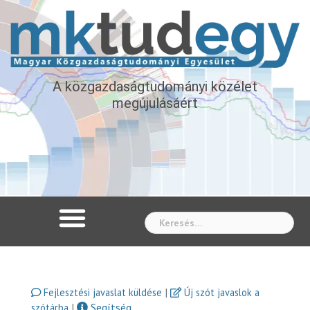
A közgazdaságtudományi közélet
megújulásáért
Whe
|
Fejlesztési javaslat küldése
Új szót javaslok a
|
Segítség
szótárba