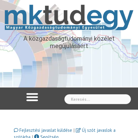
A közgazdaságtudományi közélet
megújulásáért
Whe
|
Fejlesztési javaslat küldése
Új szót javaslok a
|
Segítség
szótárba