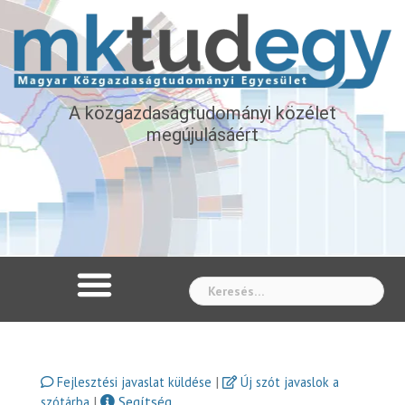
A közgazdaságtudományi közélet
megújulásáért
Whe
|
Fejlesztési javaslat küldése
Új szót javaslok a
|
Segítség
szótárba