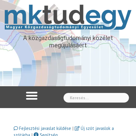
A közgazdaságtudományi közélet
megújulásáért
Whe
|
Fejlesztési javaslat küldése
Új szót javaslok a
|
Segítség
szótárba