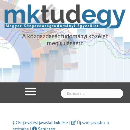
A közgazdaságtudományi közélet
megújulásáért
Whe
|
Fejlesztési javaslat küldése
Új szót javaslok a
|
Segítség
szótárba