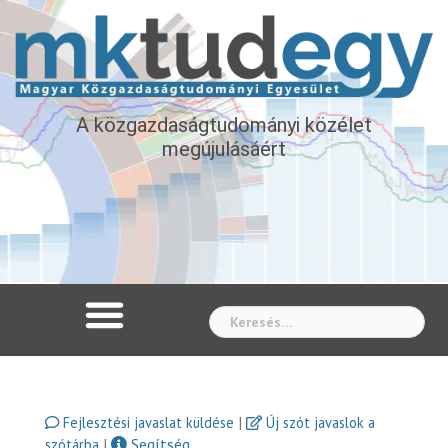
A közgazdaságtudományi közélet
megújulásáért
Whe
|
Fejlesztési javaslat küldése
Új szót javaslok a
|
Segítség
szótárba