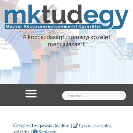
A közgazdaságtudományi közélet
megújulásáért
Whe
|
Fejlesztési javaslat küldése
Új szót javaslok a
|
Segítség
szótárba