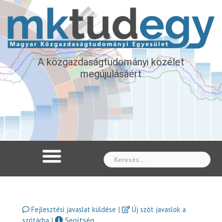
A közgazdaságtudományi közélet
megújulásáért
Whe
|
Fejlesztési javaslat küldése
Új szót javaslok a
|
Segítség
szótárba