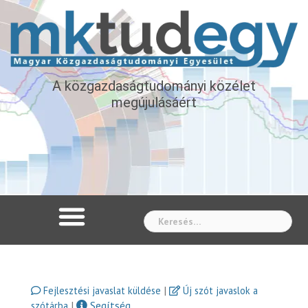
A közgazdaságtudományi közélet
megújulásáért
Whe
|
Fejlesztési javaslat küldése
Új szót javaslok a
|
Segítség
szótárba