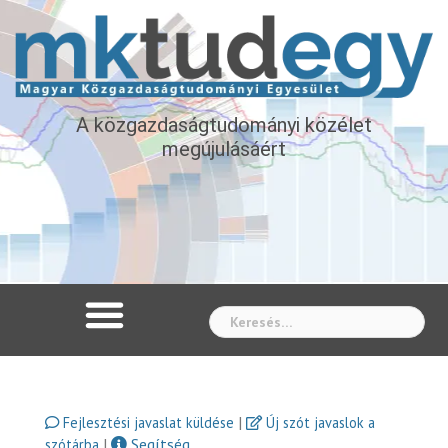
A közgazdaságtudományi közélet
megújulásáért
Whe
|
Fejlesztési javaslat küldése
Új szót javaslok a
|
Segítség
szótárba