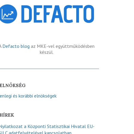
A
Defacto blog
az MKE-vel együttműködésben
készül.
ELNÖKSÉG
lenlegi és korábbi elnökségek
HÍREK
Nyilatkozat a Központi Statisztikai Hivatal EU-
SILC adatfelvételével kapcsolatban