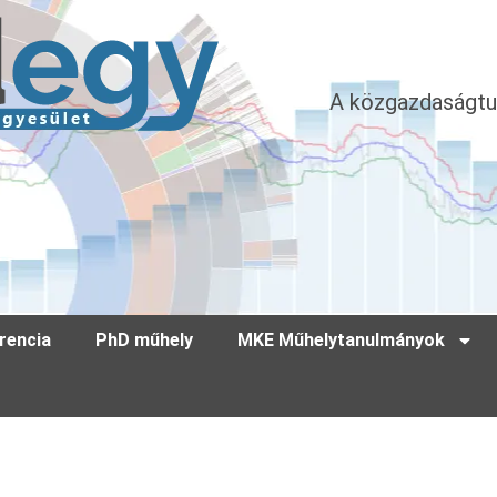
A közgazdaságtu
rencia
PhD műhely
MKE Műhelytanulmányok