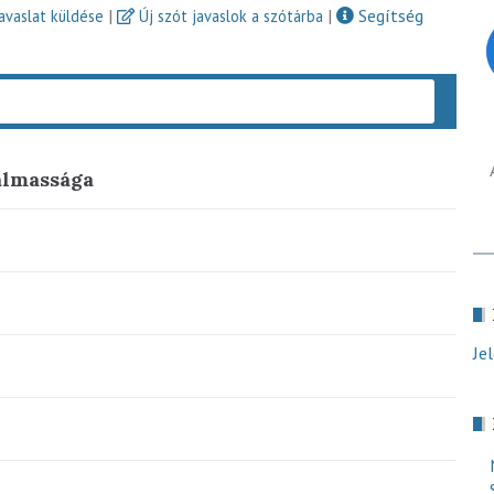
|
|
Segítség
javaslat küldése
Új szót javaslok a szótárba
Keres
almassága
Je