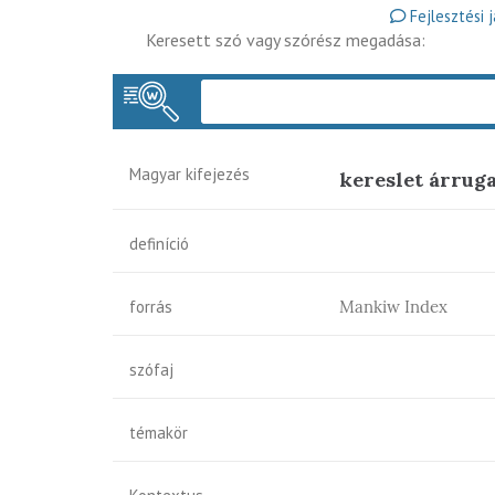
Fejlesztési 
Keresett szó vagy szórész megadása:
Magyar kifejezés
kereslet árrug
definíció
forrás
Mankiw Index
szófaj
témakör