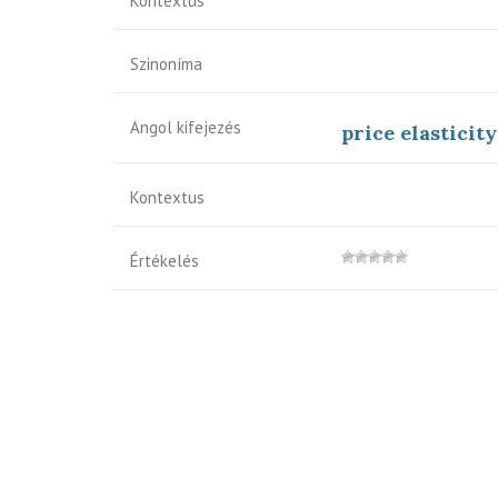
Kontextus
Szinoníma
Angol kifejezés
price elasticit
Kontextus
Értékelés