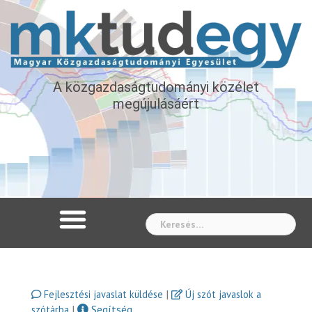
A közgazdaságtudományi közélet
megújulásáért
Whe
|
Fejlesztési javaslat küldése
Új szót javaslok a
|
Segítség
szótárba