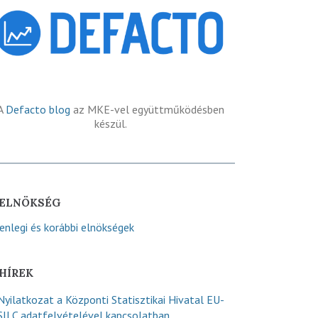
A
Defacto blog
az MKE-vel együttműködésben
készül.
ELNÖKSÉG
lenlegi és korábbi elnökségek
HÍREK
Nyilatkozat a Központi Statisztikai Hivatal EU-
SILC adatfelvételével kapcsolatban