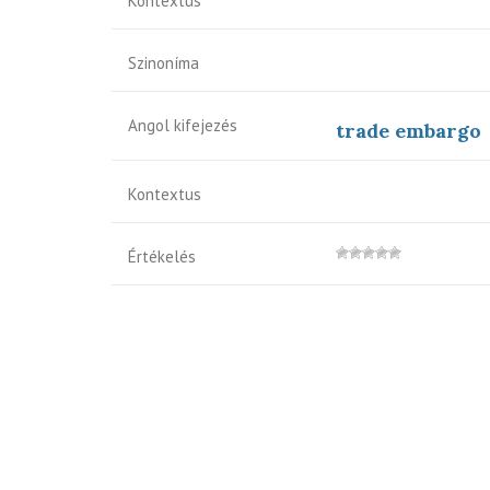
Kontextus
Szinoníma
Angol kifejezés
trade embargo
Kontextus
Értékelés