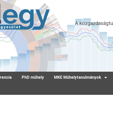
A közgazdaságtu
rencia
PhD műhely
MKE Műhelytanulmányok