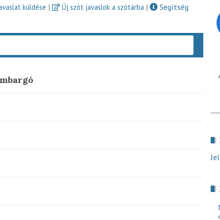
|
|
Segítség
javaslat küldése
Új szót javaslok a szótárba
Keres
embargó
Je