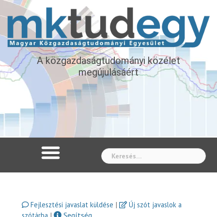
A közgazdaságtudományi közélet
megújulásáért
Whe
|
Fejlesztési javaslat küldése
Új szót javaslok a
|
Segítség
szótárba