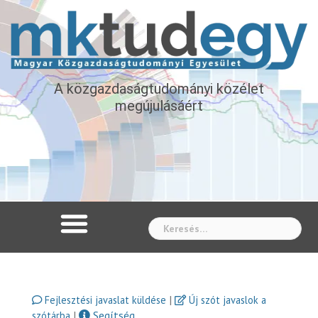
A közgazdaságtudományi közélet
megújulásáért
Whe
|
Fejlesztési javaslat küldése
Új szót javaslok a
|
Segítség
szótárba