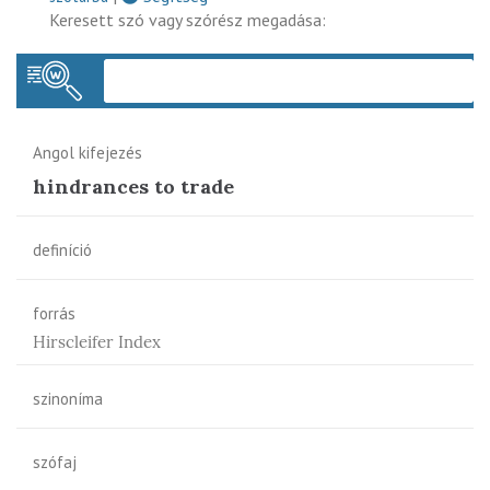
Keresett szó vagy szórész megadása:
Keres
Angol kifejezés
hindrances to trade
definíció
forrás
Hirscleifer Index
szinoníma
szófaj