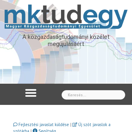
A közgazdaságtudományi közélet
megújulásáért
Whe
|
Fejlesztési javaslat küldése
Új szót javaslok a
|
Segítség
szótárba