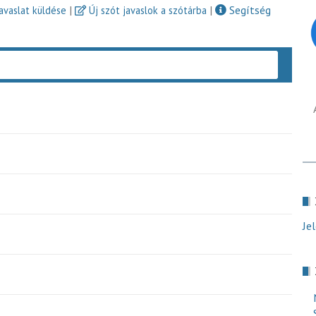
|
|
Segítség
javaslat küldése
Új szót javaslok a szótárba
Keres
Je