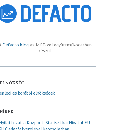
A
Defacto blog
az MKE-vel együttműködésben
készül.
ELNÖKSÉG
lenlegi és korábbi elnökségek
HÍREK
Nyilatkozat a Központi Statisztikai Hivatal EU-
SILC adatfelvételével kapcsolatban