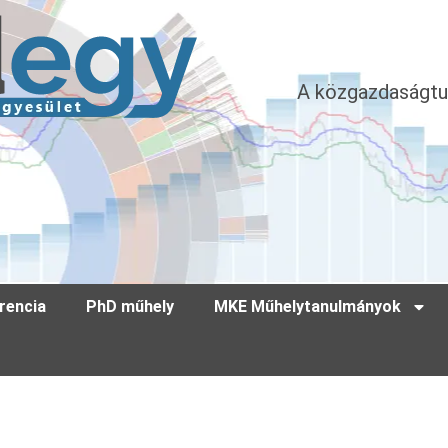
A közgazdaságtu
rencia
PhD műhely
MKE Műhelytanulmányok