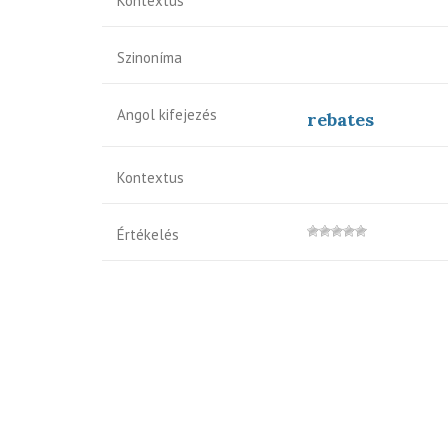
Kontextus
Szinoníma
Angol kifejezés
rebates
Kontextus
Értékelés