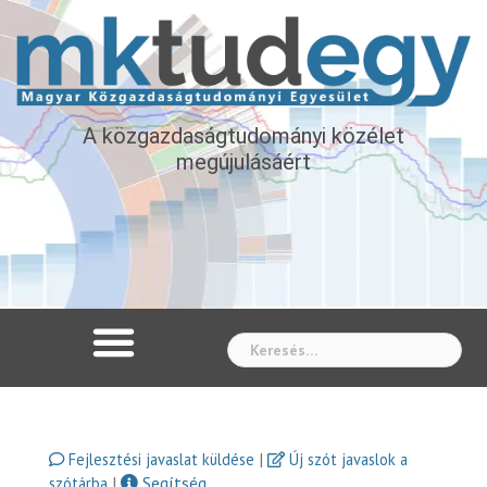
A közgazdaságtudományi közélet
megújulásáért
Whe
|
Fejlesztési javaslat küldése
Új szót javaslok a
|
Segítség
szótárba