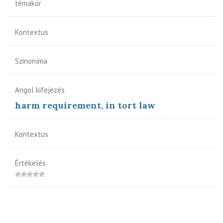
témakör
Kontextus
Szinoníma
Angol kifejezés
harm requirement, in tort law
Kontextus
Értékelés