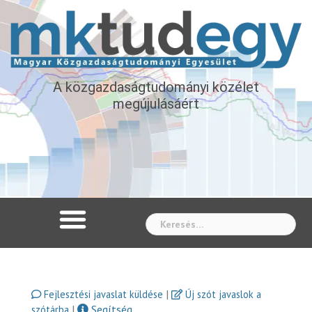
A közgazdaságtudományi közélet
megújulásáért
Whe
|
Fejlesztési javaslat küldése
Új szót javaslok a
|
Segítség
szótárba