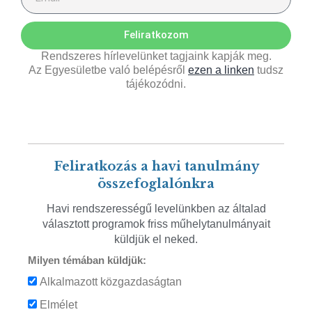
Feliratkozom
Rendszeres hírlevelünket tagjaink kapják meg.
Az Egyesületbe való belépésről
ezen a linken
tudsz
tájékozódni.
Feliratkozás a havi tanulmány
összefoglalónkra
Havi rendszerességű levelünkben az általad
választott programok friss műhelytanulmányait
küldjük el neked.
Milyen témában küldjük:
Alkalmazott közgazdaságtan
Elmélet