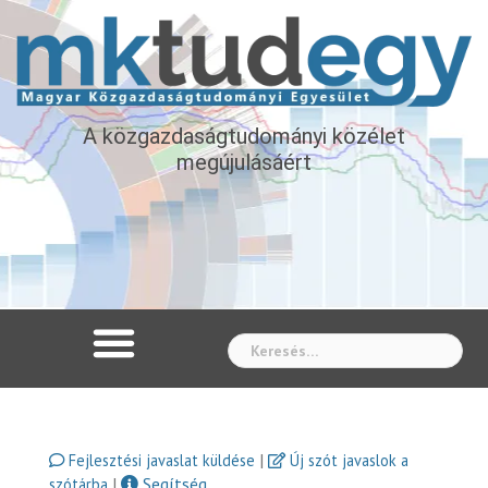
A közgazdaságtudományi közélet
megújulásáért
Whe
|
Fejlesztési javaslat küldése
Új szót javaslok a
|
Segítség
szótárba