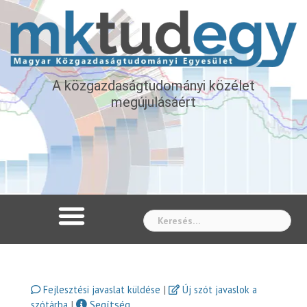
A közgazdaságtudományi közélet
megújulásáért
Whe
|
Fejlesztési javaslat küldése
Új szót javaslok a
|
Segítség
szótárba