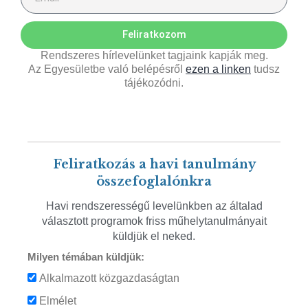
Feliratkozom
Rendszeres hírlevelünket tagjaink kapják meg.
Az Egyesületbe való belépésről
ezen a linken
tudsz
tájékozódni.
Feliratkozás a havi tanulmány
összefoglalónkra
Havi rendszerességű levelünkben az általad
választott programok friss műhelytanulmányait
küldjük el neked.
Milyen témában küldjük:
Alkalmazott közgazdaságtan
Elmélet