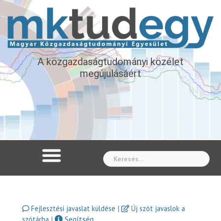
A közgazdaságtudományi közélet
megújulásáért
Whe
|
Fejlesztési javaslat küldése
Új szót javaslok a
|
Segítség
szótárba