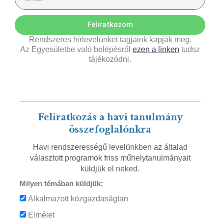
Feliratkozom
Rendszeres hírlevelünket tagjaink kapják meg.
Az Egyesületbe való belépésről
ezen a linken
tudsz
tájékozódni.
Feliratkozás a havi tanulmány
összefoglalónkra
Havi rendszerességű levelünkben az általad
választott programok friss műhelytanulmányait
küldjük el neked.
Milyen témában küldjük:
Alkalmazott közgazdaságtan
Elmélet