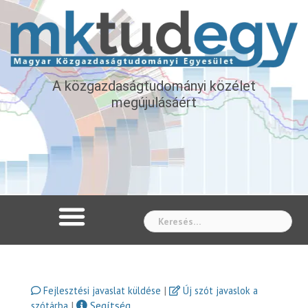
A közgazdaságtudományi közélet
megújulásáért
Whe
|
Fejlesztési javaslat küldése
Új szót javaslok a
|
Segítség
szótárba