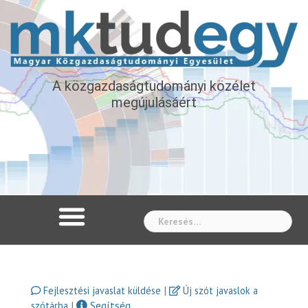
A közgazdaságtudományi közélet
megújulásáért
Whe
|
Fejlesztési javaslat küldése
Új szót javaslok a
|
Segítség
szótárba