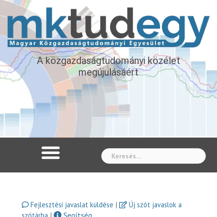
A közgazdaságtudományi közélet
megújulásáért
Whe
|
Fejlesztési javaslat küldése
Új szót javaslok a
|
Segítség
szótárba