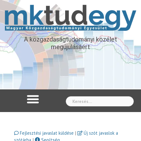
A közgazdaságtudományi közélet
megújulásáért
Whe
|
Fejlesztési javaslat küldése
Új szót javaslok a
|
Segítség
szótárba