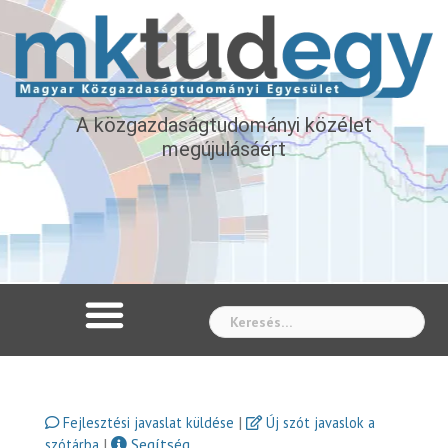
A közgazdaságtudományi közélet
megújulásáért
Whe
|
Fejlesztési javaslat küldése
Új szót javaslok a
|
Segítség
szótárba