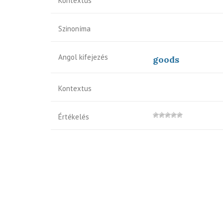
Kontextus
Szinoníma
Angol kifejezés
goods
Kontextus
Értékelés