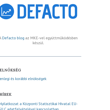
A
Defacto blog
az MKE-vel együttműködésben
készül.
ELNÖKSÉG
lenlegi és korábbi elnökségek
HÍREK
Nyilatkozat a Központi Statisztikai Hivatal EU-
SILC adatfelvételével kapcsolatban