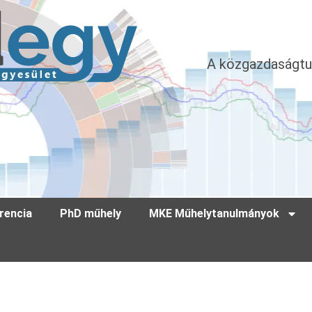
A közgazdaságtu
rencia
PhD műhely
MKE Műhelytanulmányok