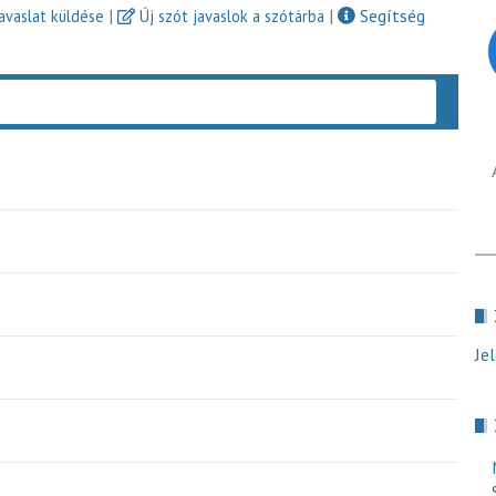
|
|
Segítség
javaslat küldése
Új szót javaslok a szótárba
Keres
Je