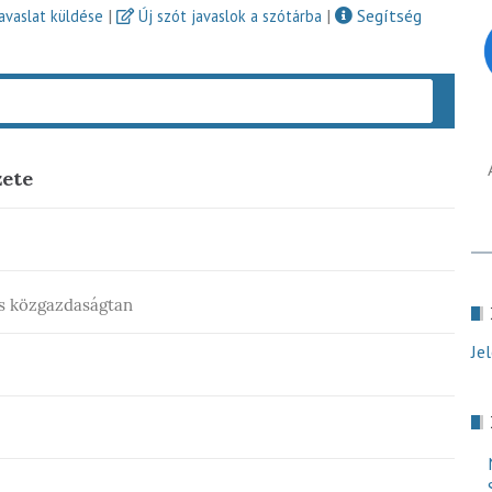
|
|
Segítség
javaslat küldése
Új szót javaslok a szótárba
Keres
zete
és közgazdaságtan
Je