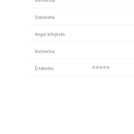
Kontextus
Szinoníma
Angol kifejezés
Kontextus
Értékelés