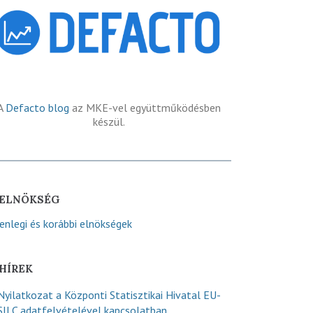
A
Defacto blog
az MKE-vel együttműködésben
készül.
ELNÖKSÉG
lenlegi és korábbi elnökségek
HÍREK
Nyilatkozat a Központi Statisztikai Hivatal EU-
SILC adatfelvételével kapcsolatban