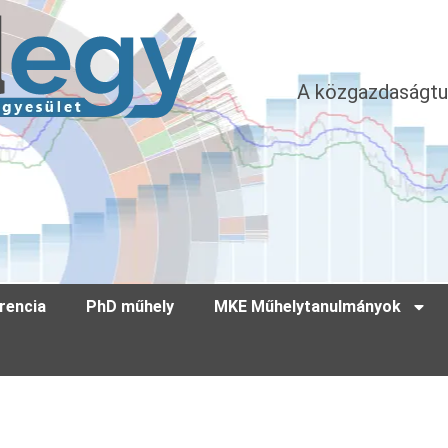
A közgazdaságtu
rencia
PhD műhely
MKE Műhelytanulmányok