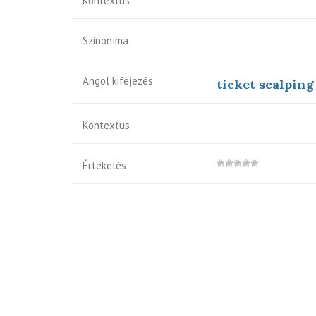
Kontextus
Szinoníma
Angol kifejezés
ticket scalping
Kontextus
Értékelés