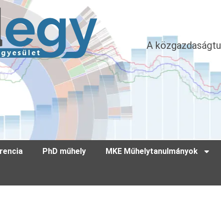
A közgazdaságtu
rencia
PhD műhely
MKE Műhelytanulmányok