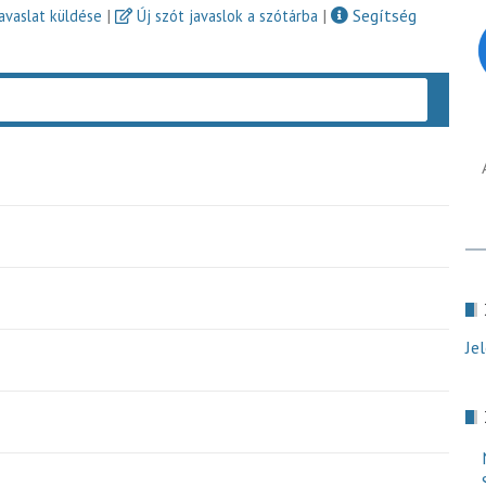
|
|
Segítség
javaslat küldése
Új szót javaslok a szótárba
Keres
Je