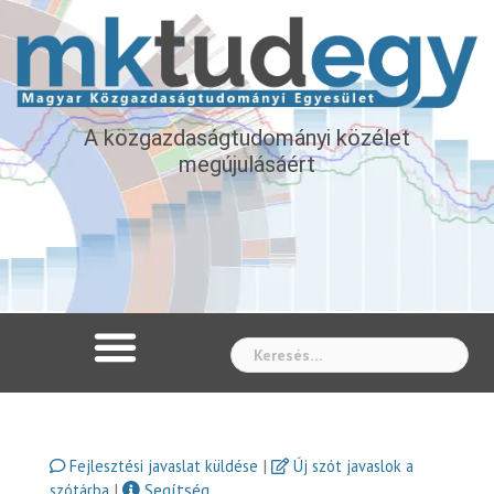
A közgazdaságtudományi közélet
megújulásáért
Whe
|
Fejlesztési javaslat küldése
Új szót javaslok a
|
Segítség
szótárba