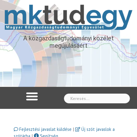
A közgazdaságtudományi közélet
megújulásáért
Whe
|
Fejlesztési javaslat küldése
Új szót javaslok a
|
Segítség
szótárba