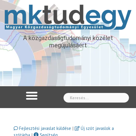
A közgazdaságtudományi közélet
megújulásáért
Whe
|
Fejlesztési javaslat küldése
Új szót javaslok a
|
Segítség
szótárba