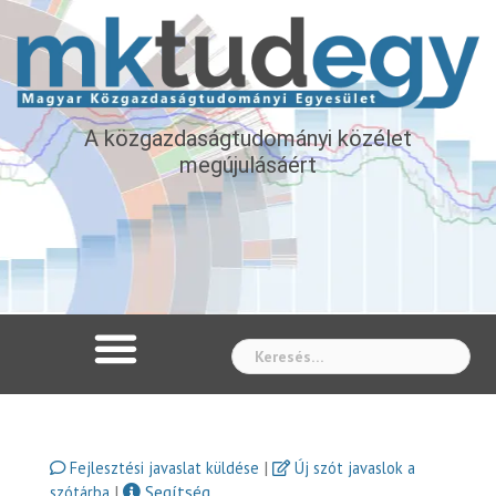
A közgazdaságtudományi közélet
megújulásáért
Whe
|
Fejlesztési javaslat küldése
Új szót javaslok a
|
Segítség
szótárba