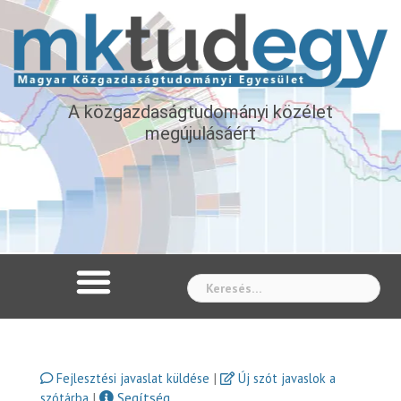
A közgazdaságtudományi közélet
megújulásáért
Whe
|
Fejlesztési javaslat küldése
Új szót javaslok a
|
Segítség
szótárba