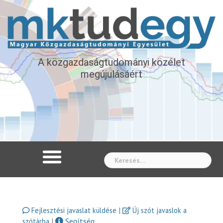
A közgazdaságtudományi közélet
megújulásáért
Whe
|
Fejlesztési javaslat küldése
Új szót javaslok a
|
Segítség
szótárba