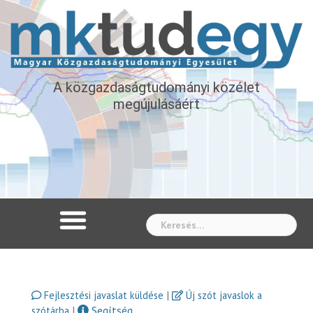
A közgazdaságtudományi közélet
megújulásáért
Whe
|
Fejlesztési javaslat küldése
Új szót javaslok a
|
Segítség
szótárba