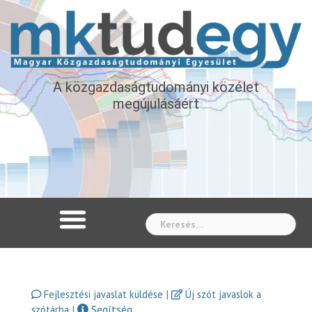
A közgazdaságtudományi közélet
megújulásáért
Whe
|
Fejlesztési javaslat küldése
Új szót javaslok a
|
Segítség
szótárba