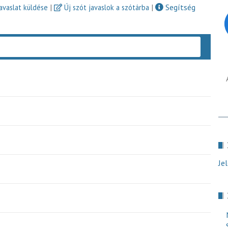
|
|
Segítség
javaslat küldése
Új szót javaslok a szótárba
Keres
Je