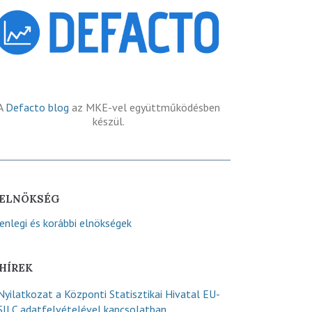
A
Defacto blog
az MKE-vel együttműködésben
készül.
ELNÖKSÉG
lenlegi és korábbi elnökségek
HÍREK
Nyilatkozat a Központi Statisztikai Hivatal EU-
SILC adatfelvételével kapcsolatban