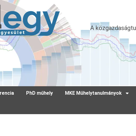
A közgazdaságtu
rencia
PhD műhely
MKE Műhelytanulmányok