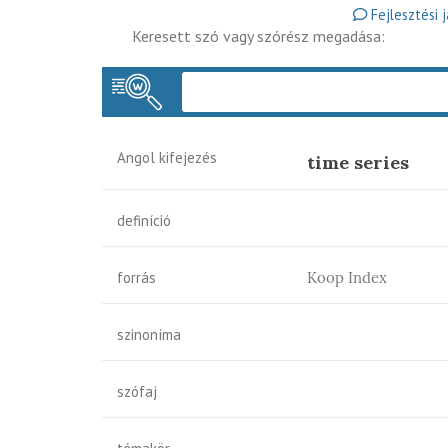
Fejlesztési 
Keresett szó vagy szórész megadása:
Angol kifejezés
time series
definíció
forrás
Koop Index
szinoníma
szófaj