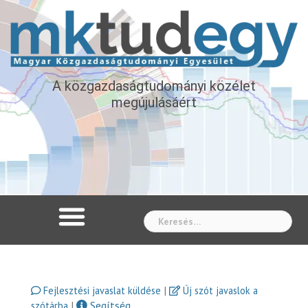
A közgazdaságtudományi közélet
megújulásáért
Whe
|
Fejlesztési javaslat küldése
Új szót javaslok a
|
Segítség
szótárba