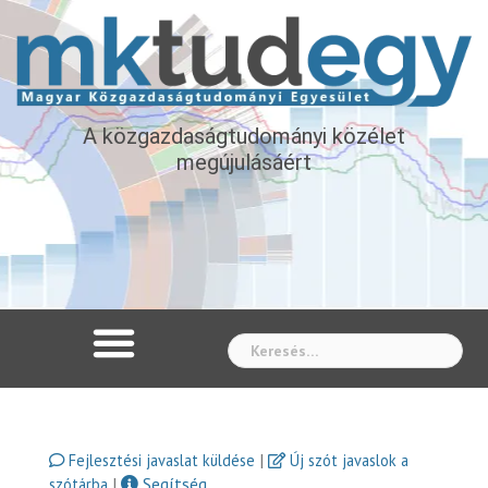
A közgazdaságtudományi közélet
megújulásáért
Whe
|
Fejlesztési javaslat küldése
Új szót javaslok a
|
Segítség
szótárba