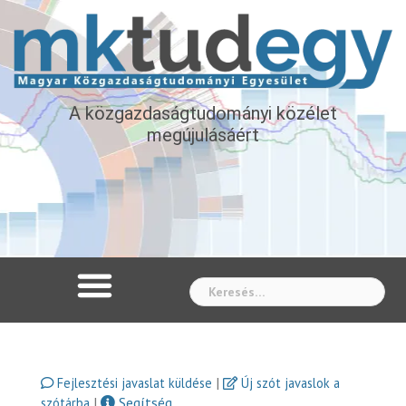
A közgazdaságtudományi közélet
megújulásáért
Whe
|
Fejlesztési javaslat küldése
Új szót javaslok a
|
Segítség
szótárba